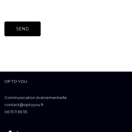
OP TO YOU
Communication événementielle
contact@optoyou.fr
06 15 11 65 55