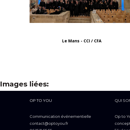
Le Mans - CCI / CFA
Images liées:
OP TO YOU
QUI SO
Communication événementielle
Op to Y
contact@optoyou.fr
concepti