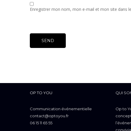
Enregistrer mon nom, mon e-mail et mon site dans l
OP TO YOU
QUI SO
Communication événementielle
Op to Y
contact@optoyou.fr
concepti
06 15 11 65 55
l’événem
convivia