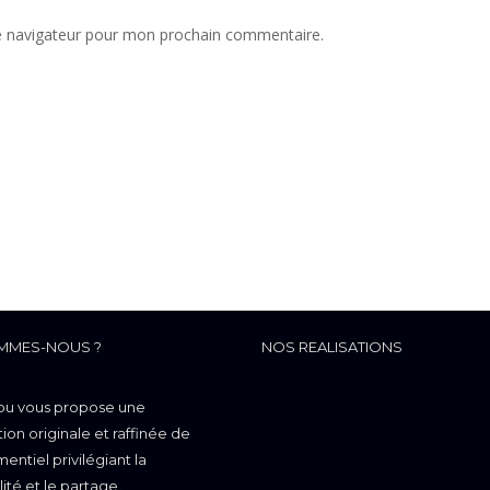
e navigateur pour mon prochain commentaire.
MMES-NOUS ?
NOS REALISATIONS
ou vous propose une
on originale et raffinée de
entiel privilégiant la
lité et le partage.