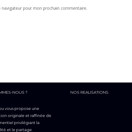
e navigateur pour mon prochain commentaire.
MMES-NOUS ?
NOS REALISATIONS
ou vous propose une
on originale et raffinée de
entiel privilégiant la
lité et le partage.