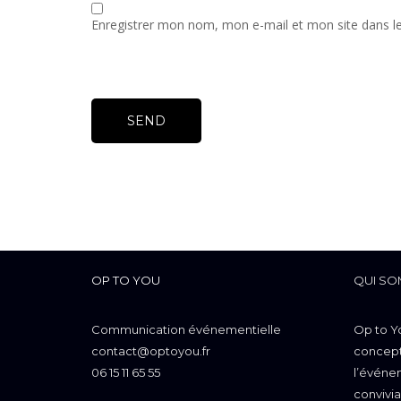
Enregistrer mon nom, mon e-mail et mon site dans l
OP TO YOU
QUI SO
Communication événementielle
Op to Y
contact@optoyou.fr
concepti
06 15 11 65 55
l’événem
convivia